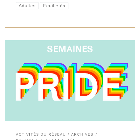
Adultes
Feuilletés
Comment romans, poésie, bd, albums, films, jeux…
interrogent genre et sexualité. Une sélection des
bibliothécaires de la Région bruxelloise, présentée par
Cynthia Empain, chargée de projets-Bibliothèque centrale
pour la Région de Bruxelles-Capitale. […]
ACTIVITÉS DU RÉSEAU
ARCHIVES
BIB ADULTES
FEUILLETÉS