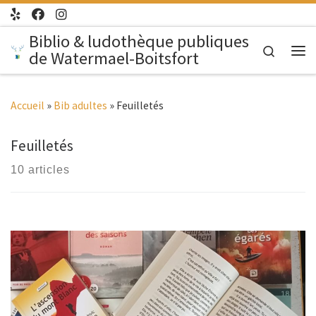
Passer au contenu
Biblio & ludothèque publiques
Search
de Watermael-Boitsfort
Me
Accueil
»
Bib adultes
»
Feuilletés
Feuilletés
10 articles
Suivant un fil inédit, un bibliothécaire propose un éventail
de livres (romans, documentaires, BD, livres d’artiste),