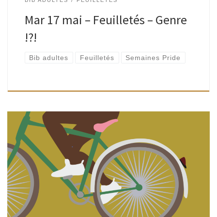
Mar 17 mai – Feuilletés – Genre
!?!
Bib adultes
Feuilletés
Semaines Pride
Suivant un fil inédit, un bibliothécaire propose un éventail
de livres (romans, documentaires, B.D., livres d’artistes),
fraîchement imprimés ou épuisés, reconnus ou oubliés… La
rencontre sera consacrée aux deux-roues. François-Xavier
[…]