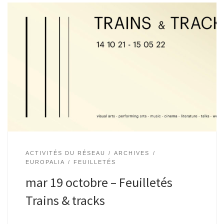
Suivant un fil inédit, un bibliothécaire propose un éventail
de livres (romans, documentaires, bd, livres d’artistes),
fraîchement imprimés ou épuisés, reconnus ou oubliés…
Mardi 19 octobre, à 18h Espace Delvaux […]
ACTIVITÉS DU RÉSEAU
ARCHIVES
EUROPALIA
FEUILLETÉS
mar 19 octobre – Feuilletés
Trains & tracks