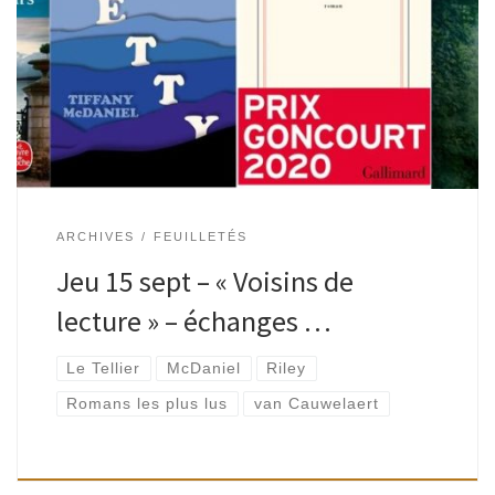
Quel est le point commun entre : L’inconnue du 17 mars de
Didier Van Cauwelaert L’anomalie de Hervé Le Tellier Betty
de Tiffany McDaniel Les sept sœurs de Lucinda Riley […]
ARCHIVES
FEUILLETÉS
Jeu 15 sept – « Voisins de
lecture » – échanges …
Le Tellier
McDaniel
Riley
Romans les plus lus
van Cauwelaert