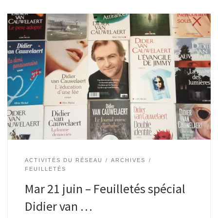
Suivant un fil inédit, un bibliothécaire propose un éventail
de livres, fraîchement imprimés ou épuisés, reconnus ou
oubliés… Une traversée de l’oeuvre de Didier van
Cauwelaert à l’occasion de ses […]
ACTIVITÉS DU RÉSEAU
ARCHIVES
FEUILLETÉS
Mar 21 juin – Feuilletés spécial
Didier van …