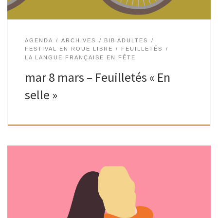
AGENDA
ARCHIVES
BIB ADULTES
FESTIVAL EN ROUE LIBRE
FEUILLETÉS
LA LANGUE FRANÇAISE EN FÊTE
mar 8 mars – Feuilletés « En
selle »
Suivant un fil inédit, un bibliothécaire propose un éventail
de livres (romans, documentaires, B.D., livres d’artistes),
fraîchement imprimés ou épuisés, reconnus ou oubliés… La