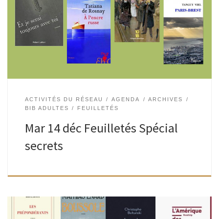
de livres (romans, documentaires, bd, livres d’artistes),
fraîchement imprimés ou épuisés, reconnus ou oubliés…
Spécial secrets. Certains livres sont de parfaits […]
ACTIVITÉS DU RÉSEAU
AGENDA
ARCHIVES
BIB ADULTES
FEUILLETÉS
Mar 14 déc Feuilletés Spécial
secrets