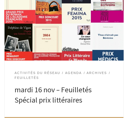
Suivant un fil inédit, un bibliothécaire propose un éventail
de livres (romans, documentaires, bd, livres d’artistes),
fraîchement imprimés ou épuisés, reconnus ou oubliés…
Plongée au cœur des prix littéraires, de […]
ACTIVITÉS DU RÉSEAU
AGENDA
ARCHIVES
FEUILLETÉS
mardi 16 nov – Feuilletés
Spécial prix littéraires