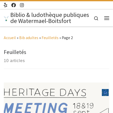
Passer au contenu
Biblio & ludothèque publiques
Search
de Watermael-Boitsfort
Me
Accueil
»
Bib adultes
»
Feuilletés
»
Page 2
Feuilletés
10 articles
Suivant un fil inédit, un bibliothécaire propose un éventail
de livres (romans, documentaires, bd, livres d’artistes),