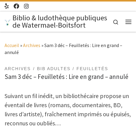
Passer au contenu
Biblio & ludothèque publiques
Search
de Watermael-Boitsfort
Me
Accueil
»
Archives
»
Sam 3 déc – Feuilletés : Lire en grand –
annulé
ARCHIVES
BIB ADULTES
FEUILLETÉS
Sam 3 déc – Feuilletés : Lire en grand – annulé
Suivant un fil inédit, un bibliothécaire propose un
éventail de livres (romans, documentaires, BD,
livres d’artiste), fraîchement imprimés ou épuisés,
reconnus ou oubliés…