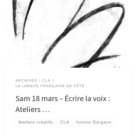
Ateliers de création de livre menés par Ivonne Gargano On a
tou·te·s une voix qui nous chuchote à l’oreille. Cet atelier
propose de la transcrire à travers des exercices d’écriture
[…]
ARCHIVES
CLA
LA LANGUE FRANÇAISE EN FÊTE
Sam 18 mars – Écrire la voix :
Ateliers …
Ateliers créatifs
CLA
Ivonne Gargano