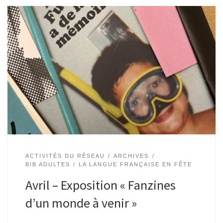
Tout public | Bibliothèque de Watermael, Espace Delvaux |
tout le mois de mars, durant les heures d’ouverture
Exposition des productions des participants aux ateliers
Fanzines (activité fil rouge du […]
ACTIVITÉS DU RÉSEAU
ARCHIVES
BIB ADULTES
LA LANGUE FRANÇAISE EN FÊTE
Avril – Exposition « Fanzines
d’un monde à venir »