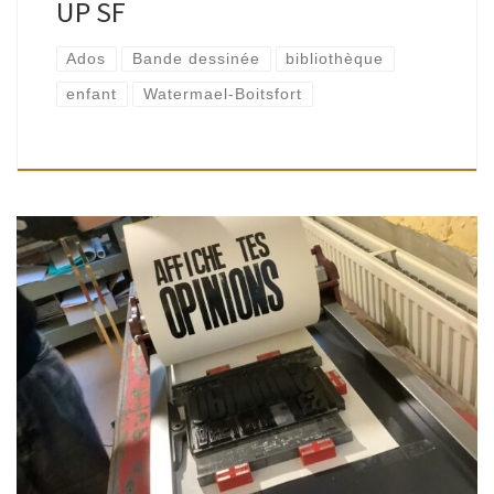
UP SF
Ados
Bande dessinée
bibliothèque
enfant
Watermael-Boitsfort
Tout public | Bibliothèque de Watermael, Espace Delvaux |
14H – 18H Animé par Pascal Popesco et Aurélie Fayt
Invitation à participer à une action collective, partager vos
idées en faveur […]