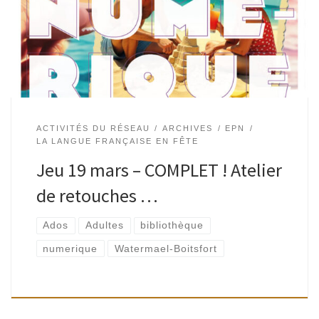
à imaginer des futurs possibles à Watermael en retouchant
d’anciennes cartes […]
ACTIVITÉS DU RÉSEAU
ARCHIVES
EPN
LA LANGUE FRANÇAISE EN FÊTE
Jeu 19 mars – COMPLET ! Atelier
de retouches …
Ados
Adultes
bibliothèque
numerique
Watermael-Boitsfort