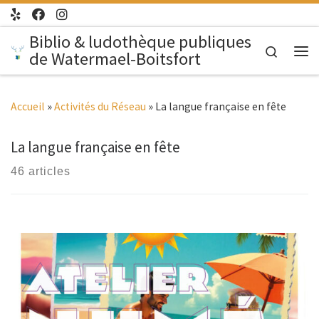
Passer au contenu
Biblio & ludothèque publiques
Search
de Watermael-Boitsfort
Me
Accueil
»
Activités du Réseau
»
La langue française en fête
La langue française en fête
46 articles
Atelier complet (sur liste d’attente) Ados-adultes |
Bibliothèque de Boitsfort | 10H – 12H & 13H – 15H Invitation