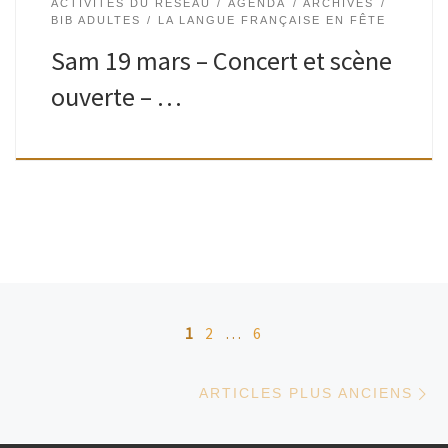
ACTIVITÉS DU RÉSEAU
AGENDA
ARCHIVES
BIB ADULTES
LA LANGUE FRANÇAISE EN FÊTE
Sam 19 mars – Concert et scène
ouverte – …
Navigation dans les articles
1
2
…
6
Ar
ARTICLES PLUS ANCIENS