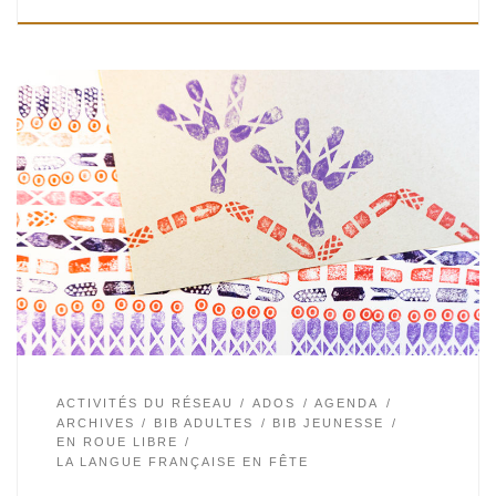
C’est au plaisir et à la surprise que font appel les dix mots
sélectionnés pour cette nouvelle édition de La semaine de
la Langue Française en Fête. « Dix moi […]
ACTIVITÉS DU RÉSEAU
ADOS
AGENDA
ARCHIVES
BIB ADULTES
BIB JEUNESSE
EN ROUE LIBRE
LA LANGUE FRANÇAISE EN FÊTE