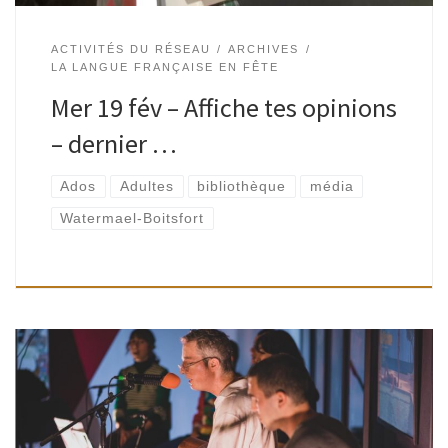
ACTIVITÉS DU RÉSEAU
ARCHIVES
LA LANGUE FRANÇAISE EN FÊTE
Mer 19 fév – Affiche tes opinions
– dernier …
Ados
Adultes
bibliothèque
média
Watermael-Boitsfort
2 minutes 50… c’est le temps moyen d’une chanson…
Première partieLes participant·e·s aux ateliers menés par