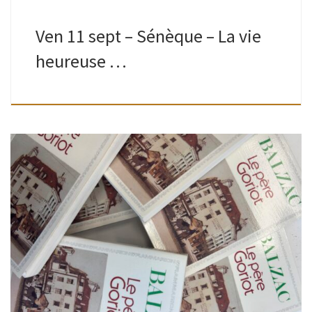
Ven 11 sept – Sénèque – La vie
heureuse …
Ados-adultes | Bibliothèque de Boitsfort | 13H30 – 16H Que
votre vie soit encore courte ou déjà longue, comme
beaucoup, vous vous dites peut-être“ les classiques, je les
lirai un […]