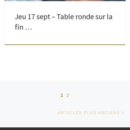
Jeu 17 sept – Table ronde sur la
fin …
Navigation dans les articles
1
2
Ar
ARTICLES PLUS ANCIENS