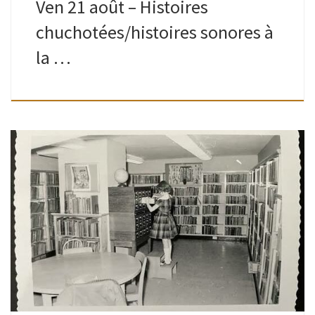
Ven 21 août – Histoires
chuchotées/histoires sonores à
la …
Ados-adultes | Bibliothèque de Watermael | 16H30 – 19H
Animé par Romain Est-ce qu’un jour, lire un livre, un texte,
une phrase… vous a transformé ? Aidé à comprendre,
traverser, […]