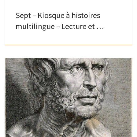
Sept – Kiosque à histoires
multilingue – Lecture et …
Ados-adultes | Bibliothèque de Watermael| 10H – 13H Un
arpentage, c’est quoi ?On découpe le livre, chacun en reçoit
une partie, la lit en silence et partage ensuite ses
impressions […]