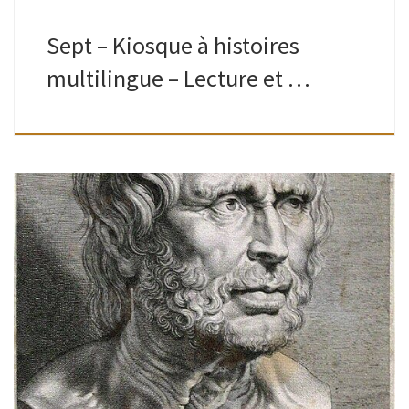
Sept – Kiosque à histoires
multilingue – Lecture et …
Ados-adultes | Bibliothèque de Watermael| 10H – 13H Un
arpentage, c’est quoi ?On découpe le livre, chacun en reçoit
une partie, la lit en silence et partage ensuite ses
impressions […]