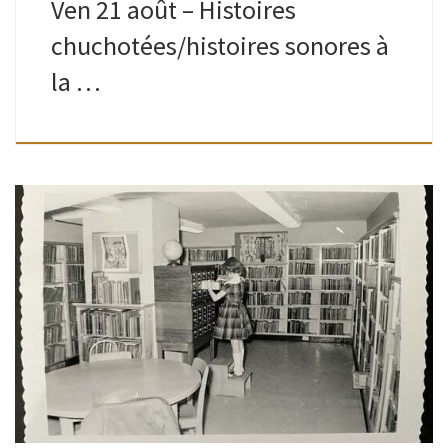
Ven 21 août – Histoires
chuchotées/histoires sonores à
la …
Ados-adultes | Bibliothèque de Watermael | 16H30 – 19H
Animé par Romain Est-ce qu’un jour, lire un livre, un texte,
une phrase… vous a transformé ? Aidé à comprendre,
traverser, […]