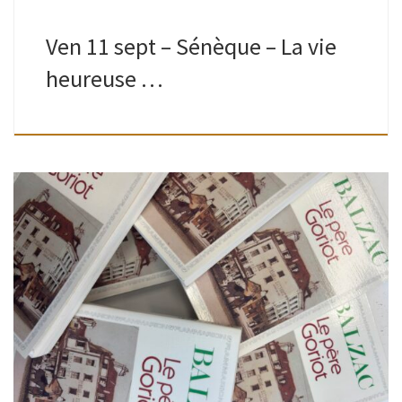
Ven 11 sept – Sénèque – La vie
heureuse …
Ados-adultes | Bibliothèque de Boitsfort | 13H30 – 16H Que
votre vie soit encore courte ou déjà longue, comme
beaucoup, vous vous dites peut-être“ les classiques, je les
lirai un […]