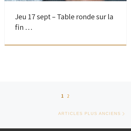
Jeu 17 sept – Table ronde sur la
fin …
Navigation dans les articles
1
2
Ar
ARTICLES PLUS ANCIENS