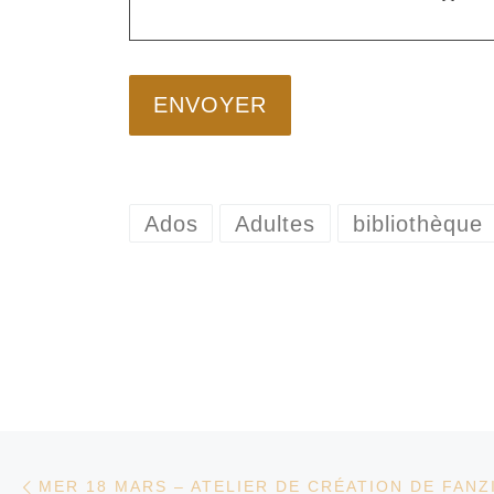
Ados
Adultes
bibliothèque
Parcourir les articles
Article précédent