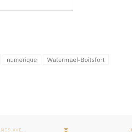
numerique
Watermael-Boitsfort
RETOUR À LA LISTE D
MER 18 MARS – ATELIER DE CRÉATION DE FANZINES AVEC LL COOL JO
J