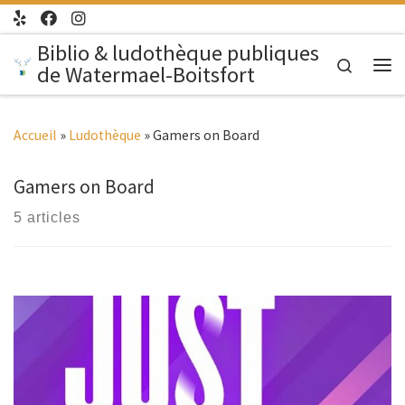
Passer au contenu
Biblio & ludothèque publiques
Search
de Watermael-Boitsfort
Me
Accueil
»
Ludothèque
»
Gamers on Board
Gamers on Board
5 articles
Tout public | Bibliothèque de Watermael | 16H – 20H Pour
l’occasion, la ludo se transforme en piste de danse avec