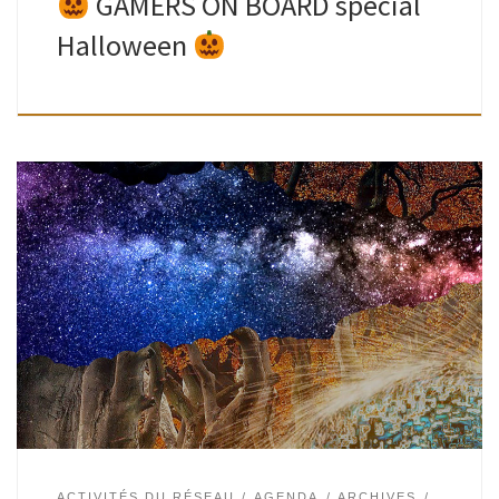
GAMERS ON BOARD spécial
Halloween
A partir du samedi 17 avril, vos ludothécaires vous proposent
de partir dans une aventure des plus trépidante, sur des
terres fantastiques sans quitter le confort de votre
demeure ! […]
ACTIVITÉS DU RÉSEAU
AGENDA
ARCHIVES