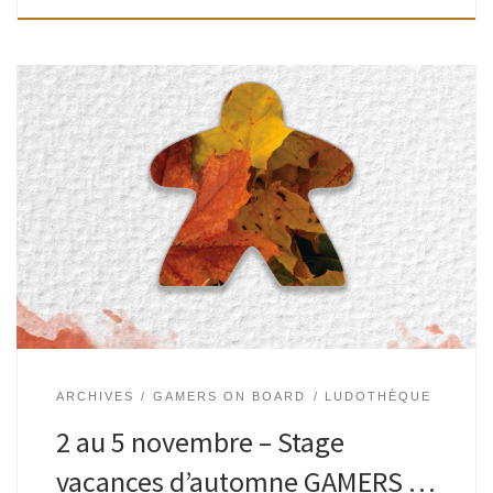
Une semaine pour jouer ensemble à des jeux récents, et
explorer les différentes mécaniques de jeux. Deck-building,
draft, pose d’ouvriers, tout cela n’aura plus de secret pour
vous ! Pour […]
ARCHIVES
GAMERS ON BOARD
LUDOTHÈQUE
2 au 5 novembre – Stage
vacances d’automne GAMERS …