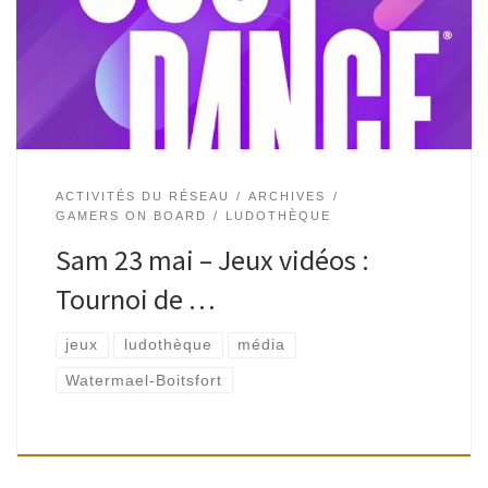
strass et rétroprojecteur.A vous de vous déhancher et
briller […]
ACTIVITÉS DU RÉSEAU
ARCHIVES
GAMERS ON BOARD
LUDOTHÈQUE
Sam 23 mai – Jeux vidéos :
Tournoi de …
jeux
ludothèque
média
Watermael-Boitsfort