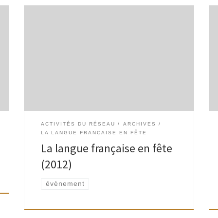
Dans le cadre de la semaine de la langue
française en fête, en association avec la
Vénerie, CLA – Collection de Livres d’Artistes,
les bibliothèques et ludothèques de Watermael-
Boitsfort invitent […]
ACTIVITÉS DU RÉSEAU
ARCHIVES
LA LANGUE FRANÇAISE EN FÊTE
La langue française en fête
(2012)
évènement