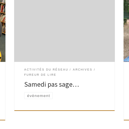
Programme de la Fureur de Lire 2012 Atelier
d’écriture autour de Michel de Ghelderode,
animé par Michel Joiret « Lire, c’est se faire des
images… L’illustration raconte et c’est bien ainsi
[…]
ACTIVITÉS DU RÉSEAU
ARCHIVES
FUREUR DE LIRE
Samedi pas sage…
évènement