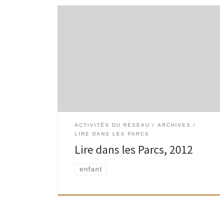
Un animateur et un(e) bibliothécaire vous
donnent rendez-vous pour jouer, lire, conter,
raconter… Tous les jeudis de l’été, à la plaine de
jeux du parc sportif des Trois Tilleuls (av. […]
ACTIVITÉS DU RÉSEAU
ARCHIVES
LIRE DANS LES PARCS
Lire dans les Parcs, 2012
enfant