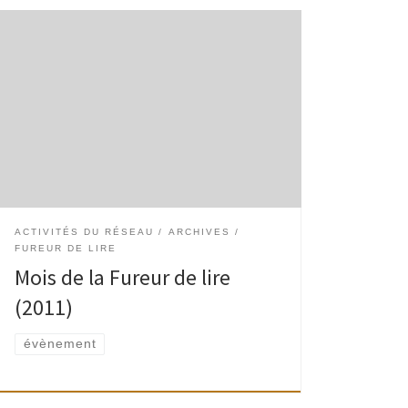
Rencontre avec Jean-Pierre Outers Jean-Pierre
Outers viendra présenter son livre « Passer au
Sud : Petit essai sur la circulation vietnamienne ».
Introduction par Christian Saelens (ancien
délégué WBI à Hanoï) et […]
ACTIVITÉS DU RÉSEAU
ARCHIVES
FUREUR DE LIRE
Mois de la Fureur de lire
(2011)
évènement