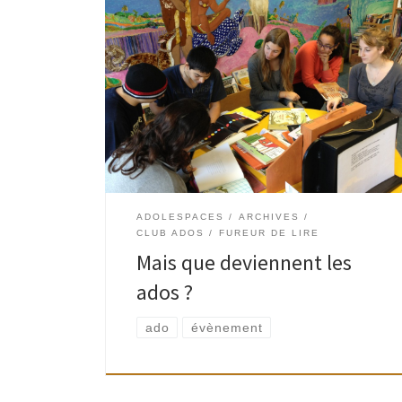
Savez-vous que depuis la fin du mois d’août les
adolescents s’investissent dans divers projets
au sein du réseau des bibliothèques et
ludothèques de Watermael-Boitsfort ? Non?
Alors laissez-moi donc vous […]
ADOLESPACES
ARCHIVES
CLUB ADOS
FUREUR DE LIRE
Mais que deviennent les
ados ?
ado
évènement