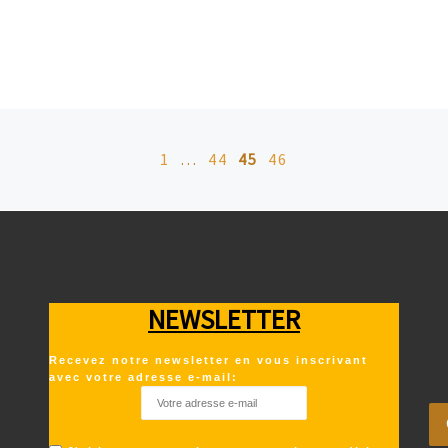
1
…
44
45
46
NEWSLETTER
Recevez notre newsletter en vous inscrivant
avec votre adresse e-mail: