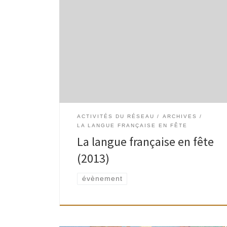
Du 16 au 24 mars 2013. Dis-moi Dymo / Anne
Penders Chaque jour l’artiste nous envoie un
poème DYMO de là où elle se trouve …
Installation évolutive dans la […]
ACTIVITÉS DU RÉSEAU
ARCHIVES
LA LANGUE FRANÇAISE EN FÊTE
La langue française en fête
(2013)
évènement