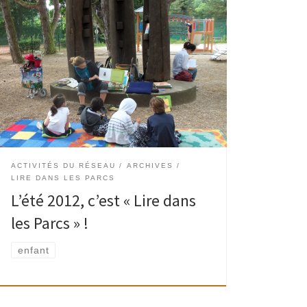
On dit souvent : «l’été, ce n’est plus ce que
c’était… Il pleut, il fait froid… » mais… tous les
jeudis des vacances d’été, un bibliothécaire et un
animateur étaient au rendez-vous […]
ACTIVITÉS DU RÉSEAU
ARCHIVES
LIRE DANS LES PARCS
L’été 2012, c’est « Lire dans
les Parcs » !
enfant