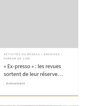
Le 13 octobre 2012, à l’occasion de la « Fureur
de Lire », les revues descendaient dans le bar de
l’Espace Delvaux. Vous trouverez ici la liste des
titres disponibles en section […]
ACTIVITÉS DU RÉSEAU
ARCHIVES
FUREUR DE LIRE
« Ex-presso » : les revues
sortent de leur réserve…
évènement