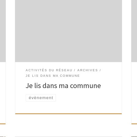
Les bibliothèques de Watermael-Boitsfort
proposent cette année de mélanger les noirs et
blancs de nos différences, pour créer une
palette d’histoires à partager… Infos et
inscriptions : 02 660 […]
ACTIVITÉS DU RÉSEAU
ARCHIVES
JE LIS DANS MA COMMUNE
Je lis dans ma commune
évènement