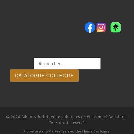
CATALOGUE COLLECTIF
© 2026
Biblio & ludothèque publiques de Watermael-Boitsfort
–
Tous droits réservés
Propulsé par
WP
– Réalisé avec the
Thème Customizr