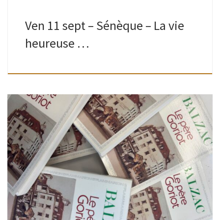
Ven 11 sept – Sénèque – La vie
heureuse …
Ados-adultes | Bibliothèque de Boitsfort | 13H30 – 16H Que
votre vie soit encore courte ou déjà longue, comme
beaucoup, vous vous dites peut-être“ les classiques, je les
lirai un […]