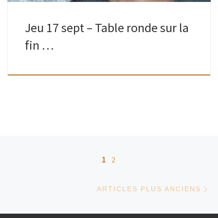
Jeu 17 sept – Table ronde sur la
fin …
Navigation dans les articles
1
2
Ar
ARTICLES PLUS ANCIENS