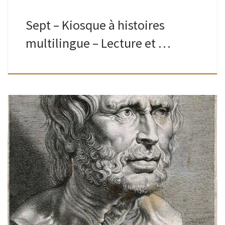
Sept – Kiosque à histoires
multilingue – Lecture et …
Ados-adultes | Bibliothèque de Watermael| 10H – 13H Un
arpentage, c’est quoi ?On découpe le livre, chacun en reçoit
une partie, la lit en silence et partage ensuite ses
impressions […]