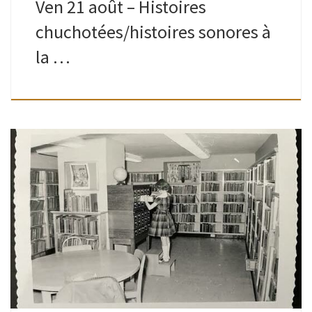
Ven 21 août – Histoires
chuchotées/histoires sonores à
la …
Ados-adultes | Bibliothèque de Watermael | 16H30 – 19H
Animé par Romain Est-ce qu’un jour, lire un livre, un texte,
une phrase… vous a transformé ? Aidé à comprendre,
traverser, […]