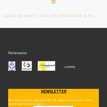
RETOUR À LA LISTE D
Ar
LUNDI 18 MARS : ATELIER D’ÉCRITURE & OUTILS NUMÉRIQUES
Partenaires
NEWSLETTER
Recevez notre newsletter en vous inscrivant avec
votre adresse e-mail: