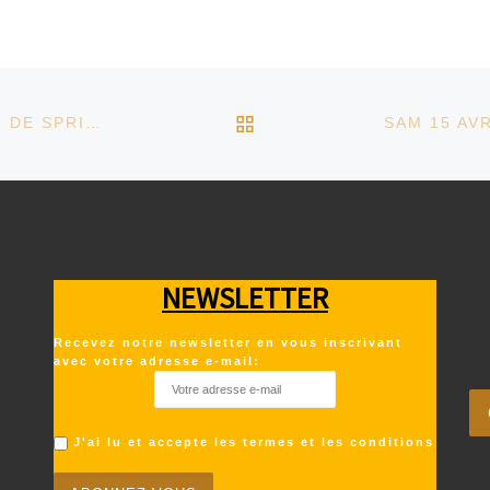
RETOUR À LA LISTE D
VEN 31 MARS – CONCERT : ANTOINE LOYER, VIN DE SPRITE ET CIE
NEWSLETTER
Recevez notre newsletter en vous inscrivant
avec votre adresse e-mail:
J'ai lu et accepte les termes et les conditions