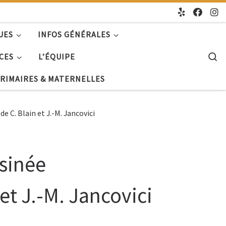
UES
INFOS GÉNÉRALES
S
CES
L’ÉQUIPE
PRIMAIRES & MATERNELLES
e C. Blain et J.-M. Jancovici
ssinée
et J.-M. Jancovici