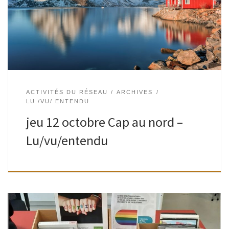
habitant·e·s Le tout autour de boissons tout aussi
septentrionales ! JEUDI 12 OCTOBRE Espace Paul Delvaux –
[…]
ACTIVITÉS DU RÉSEAU
ARCHIVES
LU /VU/ ENTENDU
jeu 12 octobre Cap au nord –
Lu/vu/entendu