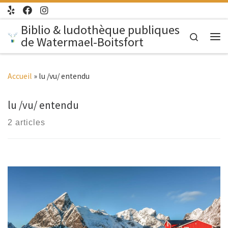
Passer au contenu
Biblio & ludothèque publiques
Search
de Watermael-Boitsfort
Me
Accueil
»
lu /vu/ entendu
lu /vu/ entendu
2 articles
Venez partager autour de vos auteur·rice·s, artistes,
réalisateur·rice·s du nord favori·te·s avec d’autres