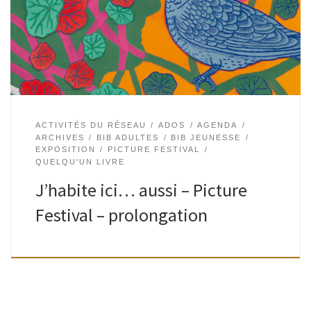
place au sein des autres espèces vivantes. Elles nous
mettent face […]
ACTIVITÉS DU RÉSEAU
ADOS
AGENDA
ARCHIVES
BIB ADULTES
BIB JEUNESSE
EXPOSITION
PICTURE FESTIVAL
QUELQU'UN LIVRE
J’habite ici… aussi – Picture
Festival – prolongation