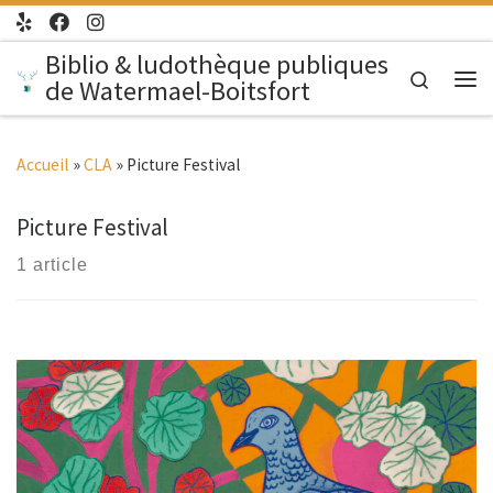
Passer au contenu
Biblio & ludothèque publiques
Search
de Watermael-Boitsfort
Me
Accueil
»
CLA
»
Picture Festival
Picture Festival
1 article
Les rencontres avec le sauvage en ville, ça existe et ça
touche profondément. Elles nous font réﬂéchir à notre