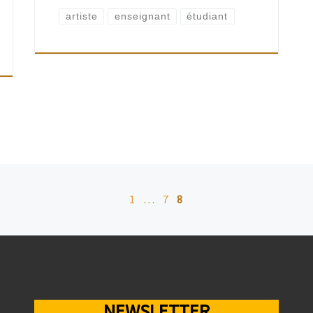
artiste
enseignant
étudiant
1
…
7
8
NEWSLETTER