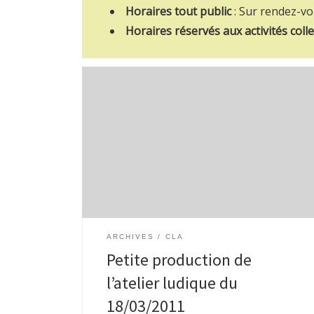
Horaires tout public
: Sur rendez-vo
Horaires réservés aux activités colle
Chers lecteurs, voici les trois petits textes qui
ont été produits lors de l’atelier ludique qui s’est
déroulé à la gare de Watermael, dans le cadre de
ville des mots, […]
ARCHIVES
CLA
Petite production de
l’atelier ludique du
18/03/2011