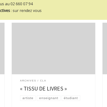
us au 02 660 07 94
ctives
: sur rendez vous
CLA – Collection de Livres d’Artistes des
bibliothèques de Watermael-Boitsfort présente:
« TISSU DE LIVRES: cousus, tissés, brodés, les
livres d’artistes défilent » Exposition –
Rencontres – Ateliers du 16 mars au […]
ARCHIVES
CLA
« TISSU DE LIVRES »
artiste
enseignant
étudiant