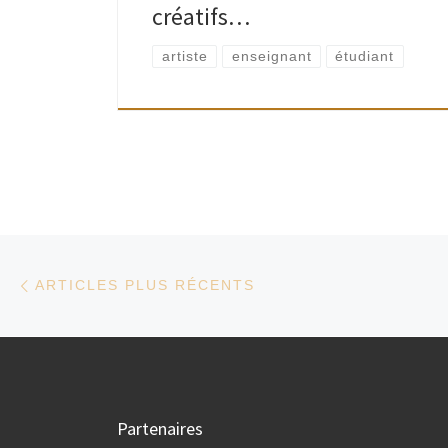
créatifs…
artiste
enseignant
étudiant
Navigation dans les articles
Articles plus récents
ARTICLES PLUS RÉCENTS
Partenaires