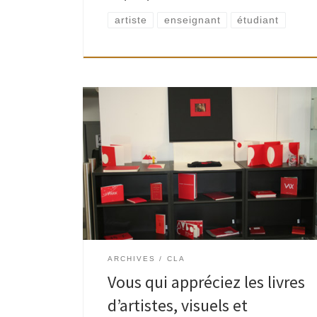
artiste
enseignant
étudiant
Saviez-vous qu’il existe un espace réservé aux
livres d’artistes juste derrière le comptoir de la
bibliothèque adultes de l’Espace Paul Delvaux ?
Qu’une belle collection, d’environ 800 livres, se
trouve […]
ARCHIVES
CLA
Vous qui appréciez les livres
d’artistes, visuels et