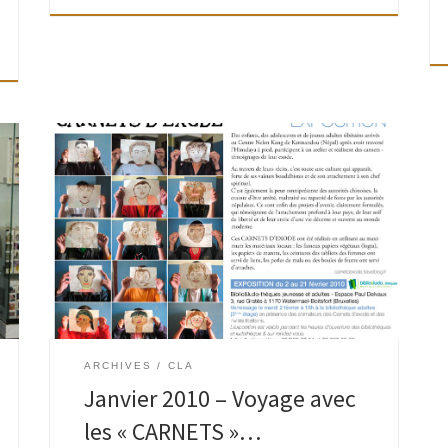
Une rencontre « CARNETS » – Mardi 26 janvier –
17h30-18h30 Pour découvrir les livres singuliers,
explorer la matière personnelle et particulière
des livres d’artistes. Carnets de bord, de bal, […]
ARCHIVES
CLA
Janvier 2010 – Voyage avec
les « CARNETS »…