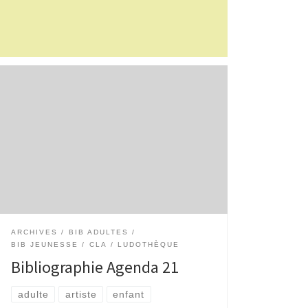
Dans le cadre des rencontres de l’Agenda 21 le
film de Coline Serreau « Solutions locales pour
un désordre global » a été projeté au Delvaux en
janvier dernier, le réseau des […]
ARCHIVES
BIB ADULTES
BIB JEUNESSE
CLA
LUDOTHÈQUE
Bibliographie Agenda 21
adulte
artiste
enfant