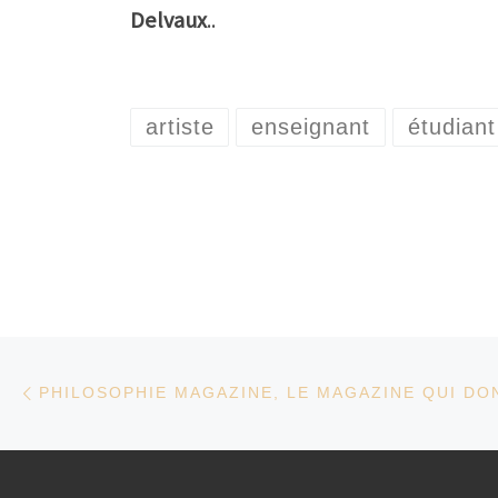
Delvaux
..
artiste
enseignant
étudiant
Parcourir les articles
Article précédent