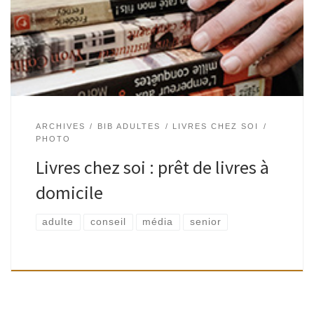
habitez la commune ou ses environs immédiats et que vous
avez des difficultés à vous déplacer ou […]
ARCHIVES
BIB ADULTES
LIVRES CHEZ SOI
PHOTO
Livres chez soi : prêt de livres à
domicile
adulte
conseil
média
senior