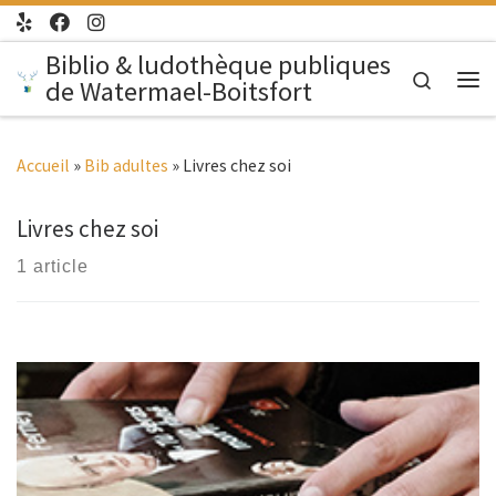
Passer au contenu
Biblio & ludothèque publiques
Search
de Watermael-Boitsfort
Me
Accueil
»
Bib adultes
»
Livres chez soi
Livres chez soi
1 article
Livres chez soi : prêt de livres à domicile Pour qui ? Si vous