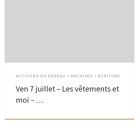
Invitation à découvrir des textes sur ce thème, échanger et
mettre des mots sur les liens surprenants que nous
entretenons avec notre garde-robe. Animé par Mathilde Gall,
le Goût des […]
ACTIVITÉS DU RÉSEAU
ARCHIVES
ÉCRITURE
Ven 7 juillet – Les vêtements et
moi – …