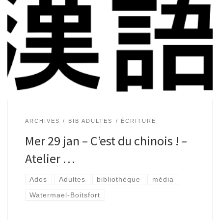
Ados-adultes | Bibliothèque de Watermael, Espace Delvaux
| 16H – 18H30 Animé par Tatiana de Perlinghi et avec Jean-
Pierre Outers comme guide Se glisser dans une langue
comme dans une […]
ARCHIVES
BIB ADULTES
ÉCRITURE
Mer 29 jan – C’est du chinois ! –
Atelier …
Ados
Adultes
bibliothèque
média
Watermael-Boitsfort