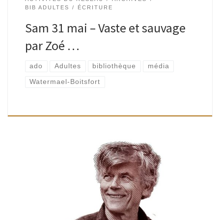
BIB ADULTES
ÉCRITURE
Sam 31 mai – Vaste et sauvage
par Zoé …
ado
Adultes
bibliothèque
média
Watermael-Boitsfort
Adultes | Bibliothèque de Watermael, Espace Delvaux |
15H30 – 18H Martin Ryelandt propose des temps d’écriture
sur un thème tiré de ses deux derniers livres, tel que le
couple, […]