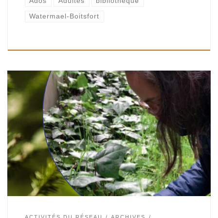
Ados
Adultes
bibliothèque
Watermael-Boitsfort
Ados-adultes | Bibliothèque de Watermael, Espace Delvaux |
14H15 – 17H15 Atelier d’écriture Et si le parc était une forêt
sombre et dense ?Si le buisson était une jungle
infranchissable […]
ACTIVITÉS DU RÉSEAU
ARCHIVES