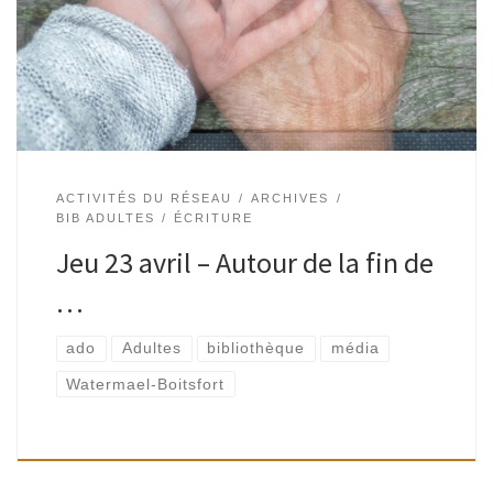
ou tard, chacun pense à la fin de vie, pour soi ou pour un
proche, se pose des questions, ressent de […]
ACTIVITÉS DU RÉSEAU
ARCHIVES
BIB ADULTES
ÉCRITURE
Jeu 23 avril – Autour de la fin de
…
ado
Adultes
bibliothèque
média
Watermael-Boitsfort