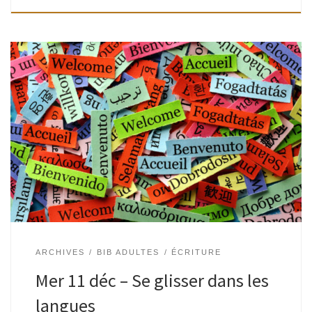
Adultes | Bibliothèque Watermael, Espace Paul Delvaux |
16H – 18H30 Animé par Tatiana de Perlinghi Se glisser dans
une langue comme dans une seconde peau, tenter de
comprendre comment […]
ARCHIVES
BIB ADULTES
ÉCRITURE
Mer 11 déc – Se glisser dans les
langues