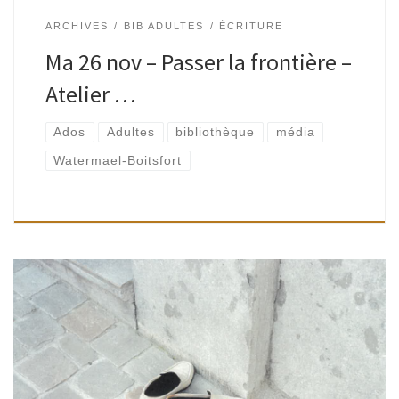
ARCHIVES
BIB ADULTES
ÉCRITURE
Ma 26 nov – Passer la frontière –
Atelier …
Ados
Adultes
bibliothèque
média
Watermael-Boitsfort
Ados-adultes | Bibliothèque de Watermael, Espace Paul
Delvaux | 17H – 20H Animé par Tatiana de Perlinghi Partons
explorer une face cachée du quartier. Ethnologues du