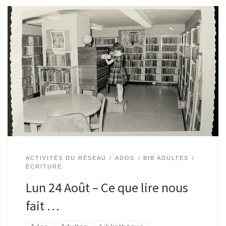
Ados-adultes | Bibliothèque de Watermael | 16H30 – 19H
Animé par Romain Est-ce qu’un jour, lire un livre, un texte,
une phrase… vous a transformé ? Aidé à comprendre,
traverser, […]
ACTIVITÉS DU RÉSEAU
ADOS
BIB ADULTES
ÉCRITURE
Lun 24 Août – Ce que lire nous
fait …