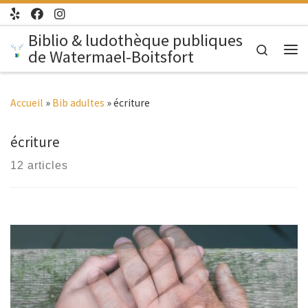
Passer au contenu
Biblio & ludothèque publiques
Search
de Watermael-Boitsfort
Me
Accueil
»
Bib adultes
»
écriture
écriture
12 articles
Ados-adultes | Bibliothèque de Watermael 18H30 – 20H Tôt