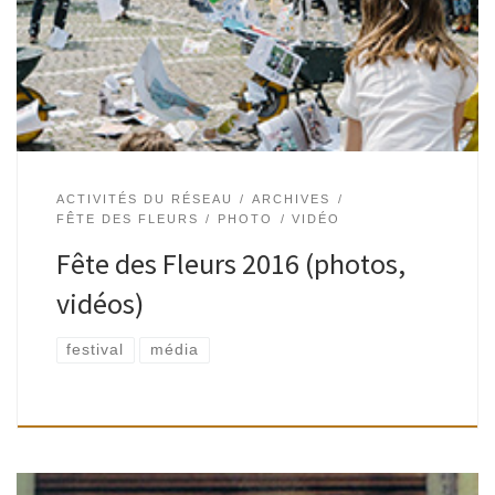
; ateliers “livres et reliure” toute l’après-midi. Gratuit. 14h30
et […]
ACTIVITÉS DU RÉSEAU
ARCHIVES
FÊTE DES FLEURS
PHOTO
VIDÉO
Fête des Fleurs 2016 (photos,
vidéos)
festival
média