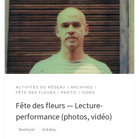
Fête des fleurs — Poiêsis & écriture — Lecture-
performance avec Vincent Tholomé Place Gilson (devant la
Maison Haute). Le samedi 28 mai 2016. Lecture-performance
à 16h. Gratuit. « Habités par les […]
ACTIVITÉS DU RÉSEAU
ARCHIVES
FÊTE DES FLEURS
PHOTO
VIDÉO
Fête des fleurs — Lecture-
performance (photos, vidéo)
festival
média