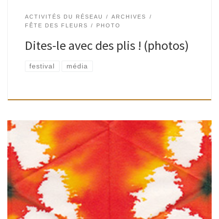
ACTIVITÉS DU RÉSEAU
ARCHIVES
FÊTE DES FLEURS
PHOTO
Dites-le avec des plis ! (photos)
festival
média
Samedi 31/05/2014 — 14h à 18h Place Wiener Atelier « Dites-
le avec des plis ! » ￼￼￼￼￼Prenez une feuille de papier
Kizuki, pliez-la en zig-zag, trempez-la dans l’écoline, dépliez
en […]