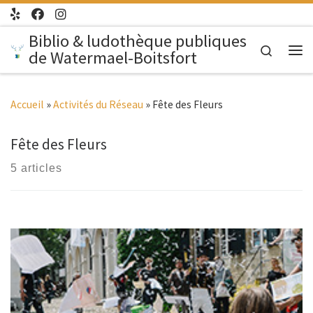
Passer au contenu
Biblio & ludothèque publiques
Search
de Watermael-Boitsfort
Me
Accueil
»
Activités du Réseau
»
Fête des Fleurs
Fête des Fleurs
5 articles
Fête des Fleurs 2016 Le samedi 28 mai 2016. Lâchers à 14h30
et 16h30 ; lecture-performance avec Vincent Tholomé à 16h