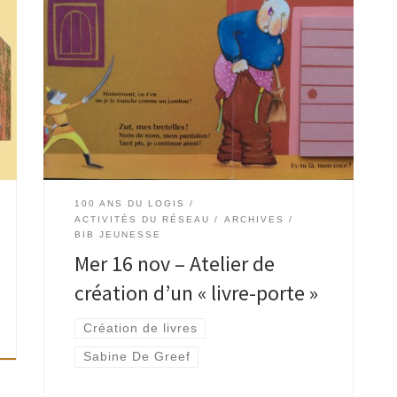
› Qui se cache dans cette maison? Ouvrons la
porte… Ensemble, fabriquons un livre à
devinettes, avec des papiers découpés, des
dessins et des mots. › Animé par Sabine De […]
100 ANS DU LOGIS
ACTIVITÉS DU RÉSEAU
ARCHIVES
BIB JEUNESSE
Mer 16 nov – Atelier de
création d’un « livre-porte »
Création de livres
Sabine De Greef