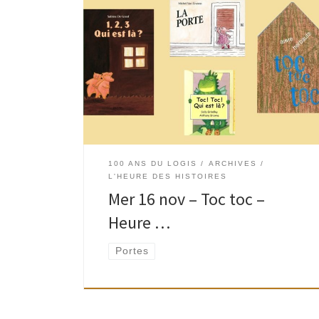
Toc toc… Entrez ! › On vous raconte des albums
jeunesse inspirés par des portes en tous
genres, des voisins peu communs, des visiteurs
surprise, des invités qui se font […]
100 ANS DU LOGIS
ARCHIVES
L'HEURE DES HISTOIRES
Mer 16 nov – Toc toc –
Heure …
Portes