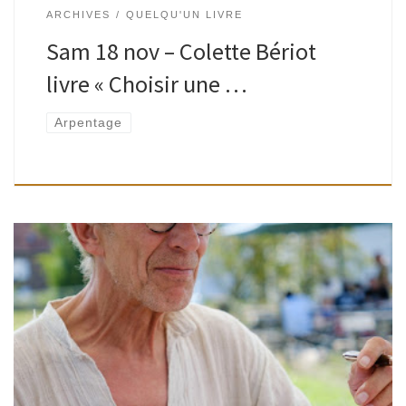
ARCHIVES
QUELQU'UN LIVRE
Sam 18 nov – Colette Bériot
livre « Choisir une …
Arpentage
Un·e habitant·e ·parle aux habitant·e·s : de son livre ou du
livre d’un autre (roman, essai, poésie…), du présent ou du
passé, d’ici ou d’ailleurs, d’une action citoyenne ou de […]