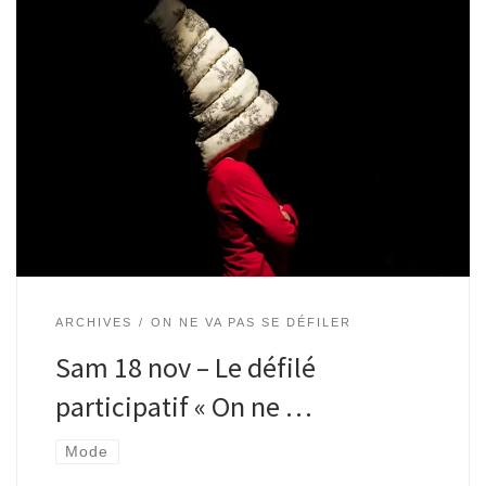
Festif et ludique, le grand défilé décalé des créations
seconde main avec des créateurs professionnels, des
particuliers qui se sont prêtés au jeu en créant des pièces
lors d’ateliers. Mais […]
ARCHIVES
ON NE VA PAS SE DÉFILER
Sam 18 nov – Le défilé
participatif « On ne …
Mode