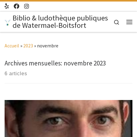
Passer au contenu
Biblio & ludothèque publiques
Search
de Watermael-Boitsfort
Me
Accueil
»
2023
»
novembre
Archives mensuelles:
novembre 2023
6 articles
ados/adultes |10H45 – 12H30 | Espace Paul Delvaux – Rez-
de-chaussée Des lecteur·rice·s passionné·e·s échangent