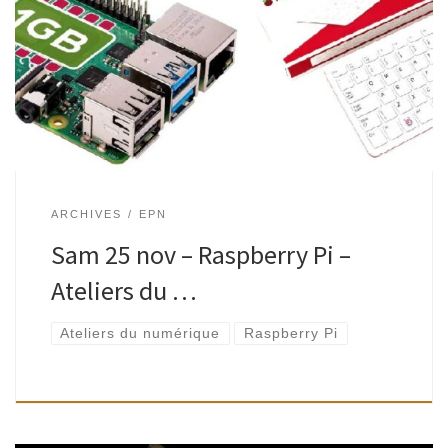
Qu’est-ce qu’un Raspberry Pi et à quoi peut-il servir ?
Découverte de différents modèles existants et de leurs
fonctionnalités, ainsi que de conseils pour construire son
“nano-ordinateur”.Animé par Thierry Daloze, habitant […]
ARCHIVES
EPN
Sam 25 nov – Raspberry Pi –
Ateliers du …
Ateliers du numérique
Raspberry Pi