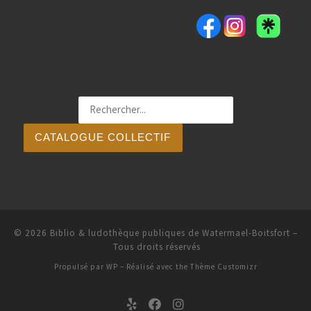
CATALOGUE COLLECTIF
© 2026
Biblio & ludothèque publiques de Watermael-Boitsfort
–
Tous droits réservés
Propulsé par
WP
– Réalisé avec the
Thème Customizr