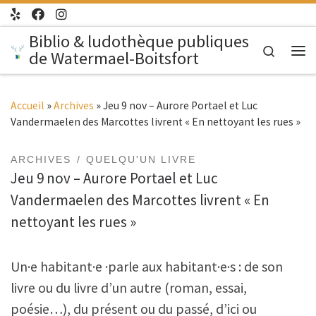
Passer au contenu
Biblio & ludothèque publiques
Search
de Watermael-Boitsfort
Me
Accueil
»
Archives
»
Jeu 9 nov – Aurore Portael et Luc
Vandermaelen des Marcottes livrent « En nettoyant les rues »
ARCHIVES
QUELQU'UN LIVRE
Jeu 9 nov – Aurore Portael et Luc
Vandermaelen des Marcottes livrent « En
nettoyant les rues »
Un·e habitant·e ·parle aux habitant·e·s : de son
livre ou du livre d’un autre (roman, essai,
poésie…), du présent ou du passé, d’ici ou