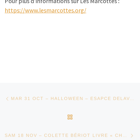
Pour plus d’informations sur Les Marcottes :
https://www.lesmarcottes.org/
Parcourir les articles
Article précédent
MAR 31 OCT – HALLOWEEN – ESAPCE DELAVAUX HANTÉ
RETOUR À LA LISTE D
Ar
SAM 18 NOV – COLETTE BÉRIOT LIVRE « CHOISIR UNE MODE DURABLE » DE ORSOLA DE CASTRO (SOUS FORME D’ARPENTAGE)