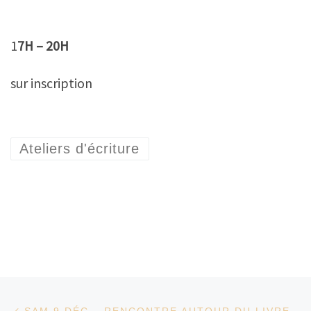
1
7H – 20H
sur inscription
Ateliers d'écriture
Parcourir les articles
Article précédent