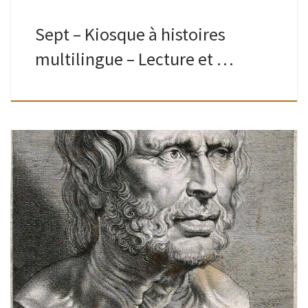
Sept – Kiosque à histoires
multilingue – Lecture et …
Ados-adultes | Bibliothèque de Watermael| 10H – 13H Un
arpentage, c’est quoi ?On découpe le livre, chacun en reçoit
une partie, la lit en silence et partage ensuite ses
impressions […]