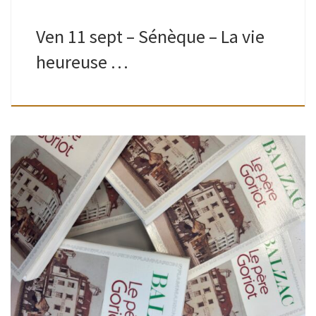
Ven 11 sept – Sénèque – La vie
heureuse …
Ados-adultes | Bibliothèque de Boitsfort | 13H30 – 16H Que
votre vie soit encore courte ou déjà longue, comme
beaucoup, vous vous dites peut-être“ les classiques, je les
lirai un […]