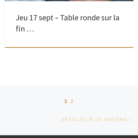
Jeu 17 sept – Table ronde sur la
fin …
Navigation dans les articles
1
2
Ar
ARTICLES PLUS ANCIENS