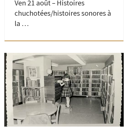
Ven 21 août – Histoires
chuchotées/histoires sonores à
la …
Ados-adultes | Bibliothèque de Watermael | 16H30 – 19H
Animé par Romain Est-ce qu’un jour, lire un livre, un texte,
une phrase… vous a transformé ? Aidé à comprendre,
traverser, […]