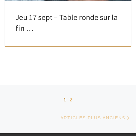
Jeu 17 sept – Table ronde sur la
fin …
Navigation dans les articles
1
2
Ar
ARTICLES PLUS ANCIENS