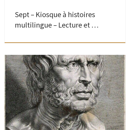
Sept – Kiosque à histoires
multilingue – Lecture et …
Ados-adultes | Bibliothèque de Watermael| 10H – 13H Un
arpentage, c’est quoi ?On découpe le livre, chacun en reçoit
une partie, la lit en silence et partage ensuite ses
impressions […]