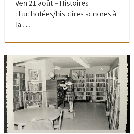
Ven 21 août – Histoires
chuchotées/histoires sonores à
la …
Ados-adultes | Bibliothèque de Watermael | 16H30 – 19H
Animé par Romain Est-ce qu’un jour, lire un livre, un texte,
une phrase… vous a transformé ? Aidé à comprendre,
traverser, […]