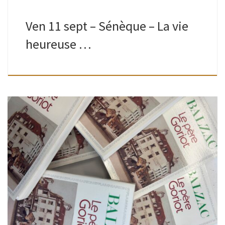
Ven 11 sept – Sénèque – La vie
heureuse …
Ados-adultes | Bibliothèque de Boitsfort | 13H30 – 16H Que
votre vie soit encore courte ou déjà longue, comme
beaucoup, vous vous dites peut-être“ les classiques, je les
lirai un […]