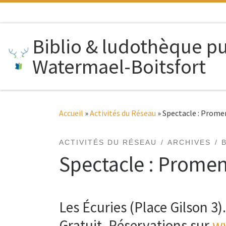
Passer au contenu
Biblio & ludothèque p
Watermael-Boitsfort
Accueil
»
Activités du Réseau
»
Spectacle : Promen
ACTIVITÉS DU RÉSEAU
ARCHIVES
Spectacle : Promen
Les Écuries (Place Gilson 3)
Gratuit. Réservations sur
w