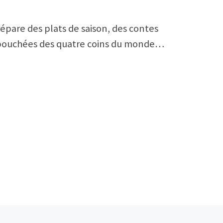
répare des plats de saison, des contes
es bouchées des quatre coins du monde…
Ar