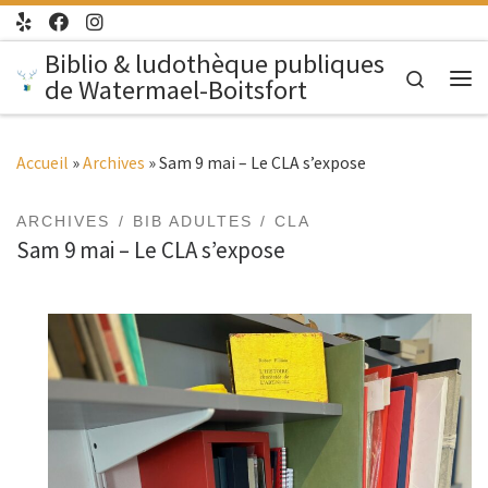
Passer au contenu
Biblio & ludothèque publiques
Search
de Watermael-Boitsfort
Me
Accueil
»
Archives
»
Sam 9 mai – Le CLA s’expose
ARCHIVES
BIB ADULTES
CLA
Sam 9 mai – Le CLA s’expose