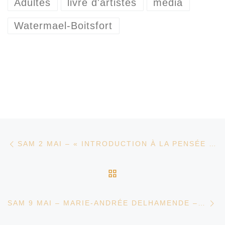
Adultes
livre d'artistes
média
Watermael-Boitsfort
Parcourir les articles
Article précédent
SAM 2 MAI – « INTRODUCTION À LA PENSÉE COMPLEXE » DE EDGAR MORIN – ARPENTAGE
RETOUR À LA LISTE D
Ar
SAM 9 MAI – MARIE-ANDRÉE DELHAMENDE – « UNE CORDE ET DES AILES »