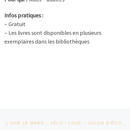
Infos pratiques :
– Gratuit
– Les livres sont disponibles en plusieurs
exemplaires dans les bibliothèques
Parcourir les articles
Article précédent
SAM 28 MARS – VÉLO / LOVE – SALON D’ÉCOUTE