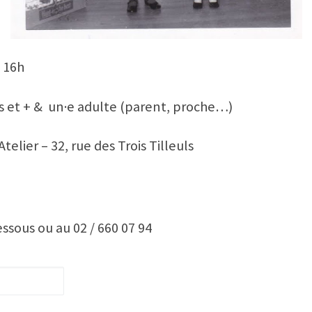
 16h
ans et + & un·e adulte (parent, proche…)
elier – 32, rue des Trois Tilleuls
dessous ou au 02 / 660 07 94