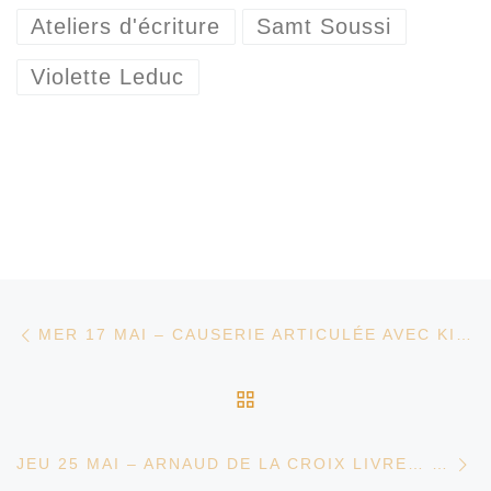
Ateliers d'écriture
Samt Soussi
Violette Leduc
Parcourir les articles
Article précédent
MER 17 MAI – CAUSERIE ARTICULÉE AVEC KIKIE CRÊVECOEUR – LES PIEDS DANS LE CLA
RETOUR À LA LISTE D
Ar
JEU 25 MAI – ARNAUD DE LA CROIX LIVRE… UNE CONFÉRENCE « LES TEMPLIERS »