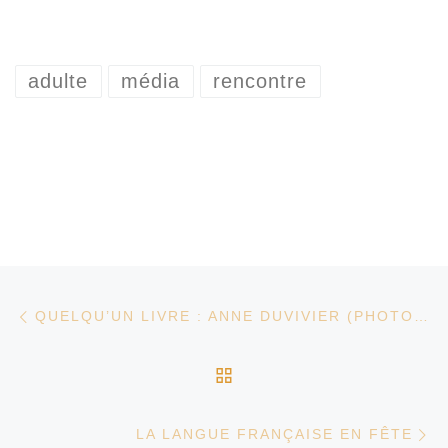
adulte
média
rencontre
Parcourir les articles
Article précédent
QUELQU’UN LIVRE : ANNE DUVIVIER (PHOTOS, VIDÉO, AUDIO)
RETOUR À LA LISTE D
Ar
LA LANGUE FRANÇAISE EN FÊTE