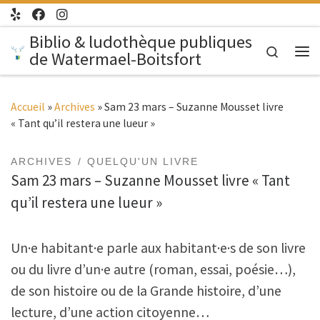
Passer au contenu
Biblio & ludothèque publiques
Search
de Watermael-Boitsfort
Me
Accueil
»
Archives
»
Sam 23 mars – Suzanne Mousset livre
« Tant qu’il restera une lueur »
ARCHIVES
QUELQU'UN LIVRE
Sam 23 mars – Suzanne Mousset livre « Tant
qu’il restera une lueur »
Un·e habitant·e parle aux habitant·e·s de son livre
ou du livre d’un·e autre (roman, essai, poésie…),
de son histoire ou de la Grande histoire, d’une
lecture, d’une action citoyenne…