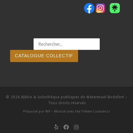
CATALOGUE COLLECTIF
© 2026
Biblio & ludothèque publiques de Watermael-Boitsfort
–
Tous droits réservés
Propulsé par
WP
– Réalisé avec the
Thème Customizr