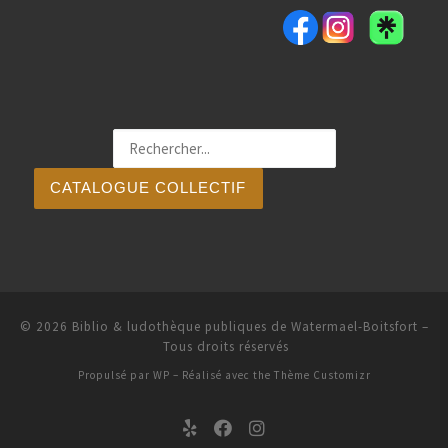
CATALOGUE COLLECTIF
© 2026
Biblio & ludothèque publiques de Watermael-Boitsfort
–
Tous droits réservés
Propulsé par
WP
– Réalisé avec the
Thème Customizr