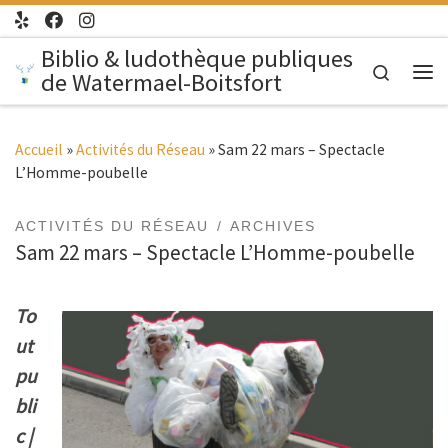
Passer au contenu
Biblio & ludothèque publiques
Search
de Watermael-Boitsfort
Me
Accueil
»
Activités du Réseau
»
Sam 22 mars – Spectacle
L’Homme-poubelle
ACTIVITÉS DU RÉSEAU
ARCHIVES
Sam 22 mars – Spectacle L’Homme-poubelle
To
ut
pu
bli
c |