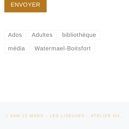
Ados
Adultes
bibliothèque
média
Watermael-Boitsfort
Parcourir les articles
Article précédent
SAM 22 MARS – LES LISEUSES – ATELIER DU NUMÉRIQUE