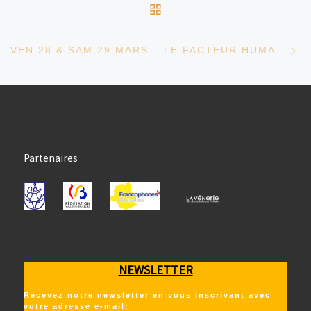
RETOUR À LA LISTE D
Ar
VEN 28 & SAM 29 MARS – LE FACTEUR HUMAIN
Partenaires
NEWSLETTER
Recevez notre newsletter en vous inscrivant avec
votre adresse e-mail: