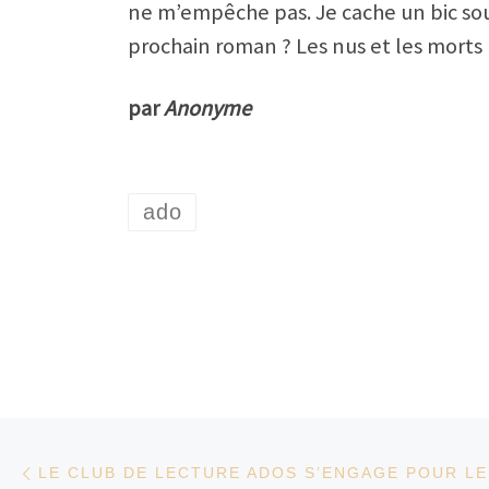
ne m’empêche pas. Je cache un bic sous
prochain roman ? Les nus et les morts
par
Anonyme
ado
Parcourir les articles
Article précédent