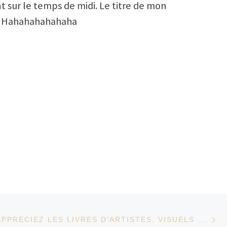
t sur le temps de midi. Le titre de mon
us… Hahahahahahaha
Ar
ES ARTICLES
VOUS QUI APPRÉCIEZ LES LIVRES D’ARTISTES, VISUELS ET CRÉATIFS…