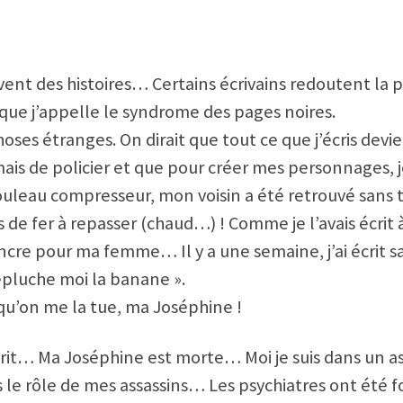
vent des histoires… Certains écrivains redoutent la p
que j’appelle le syndrome des pages noires.
oses étranges. On dirait que tout ce que j’écris devie
ais de policier et que pour créer mes personnages, 
ouleau compresseur, mon voisin a été retrouvé sans t
s de fer à repasser (chaud…) ! Comme je l’avais écrit à
ncre pour ma femme… Il y a une semaine, j’ai écrit sa
épluche moi la banane ».
e qu’on me la tue, ma Joséphine !
rit… Ma Joséphine est morte… Moi je suis dans un asi
s le rôle de mes assassins… Les psychiatres ont été fo