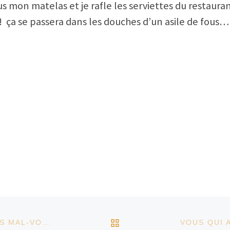
 mon matelas et je rafle les serviettes du restauran
 ! ça se passera dans les douches d’un asile de fo
RETOUR À LA LISTE D
LE CLUB DE LECTURE ADOS S’ENGAGE POUR LES MAL-VOYANTS DANS LE PROJET « ELÉONORE »