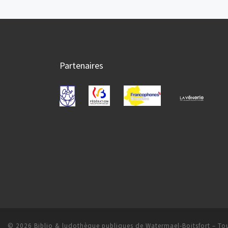
Partenaires
© 2026
Biblio & ludothèque publiques de Watermael-Boitsfort
– Tou