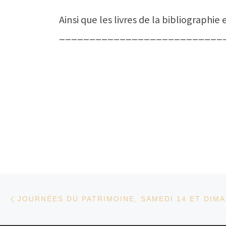
Ainsi que les livres de la bibliographie 
___________________________
Parcourir les articles
Article précédent