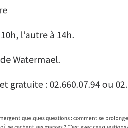
re
10h, l’autre à 14h.
 de Watermael.
et gratuite : 02.660.07.94 ou 02
émergent quelques questions : comment se prolonge
; où se cachent ses marges ? C’est avec ces question