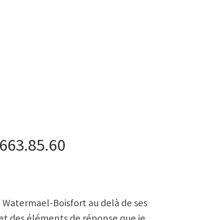
.663.85.60
 Watermael-Boisfort au delà de ses
s et des éléments de réponse que je