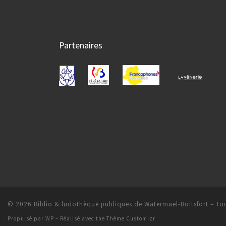
Partenaires
© 2026
Biblio & ludothèque publiques de Watermael-Boitsfort
– Tou
Propulsé par
WP
– Réalisé avec the
Thème Customizr