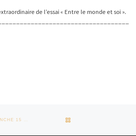
extraordinaire de l’essai « Entre le monde et soi ».
____________________________________
RETOUR À LA LISTE D
JOURNÉES DU PATRIMOINE, SAMEDI 14 ET DIMANCHE 15 SEPTEMBRE