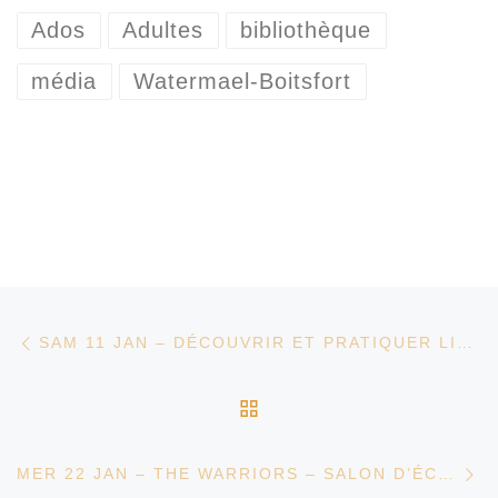
Ados
Adultes
bibliothèque
média
Watermael-Boitsfort
Parcourir les articles
Article précédent
SAM 11 JAN – DÉCOUVRIR ET PRATIQUER LINUX – ATELIER DU NUMÉRIQUE
RETOUR À LA LISTE D
Ar
MER 22 JAN – THE WARRIORS – SALON D’ÉCOUTE