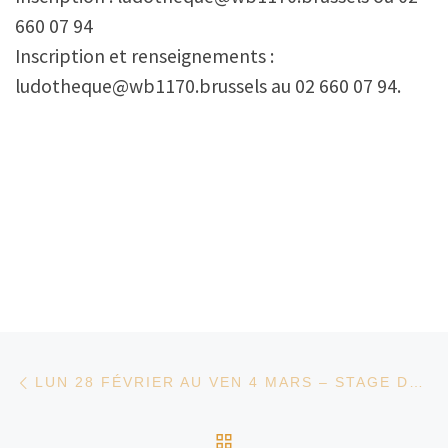
660 07 94
Inscription et renseignements :
ludotheque@wb1170.brussels au 02 660 07 94.
Parcourir les articles
Article précédent
LUN 28 FÉVRIER AU VEN 4 MARS – STAGE DÉCOUVERTE CULTURE ASIATIQUE À TRAVERS LES MANGAS
RETOUR À LA LISTE D