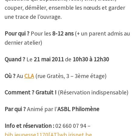
couper, démêler, ensemble les nœuds et garder
une trace de l’ouvrage.
Pour qui ?
Pour les
8-12 ans
(+ un parent admis au
dernier atelier)
Quand ?
Le
21 mai 2011
de
10h30 à 12h30
Où ?
Au
CLA
(rue Gratès, 3 – 3ème étage)
Comment ? Gratuit !
(Réservation indispensable)
Par qui ?
Animé par l’
ASBL Philomène
Info et réservation :
02 660 07 94 –
bib.jeunesse1170[AT]wb.irisnet.be