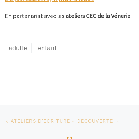
En partenariat avec les
ateliers CEC de la Vénerie
adulte
enfant
Parcourir les articles
Article précédent
ATELIERS D’ÉCRITURE « DÉCOUVERTE »
RETOUR À LA LISTE D