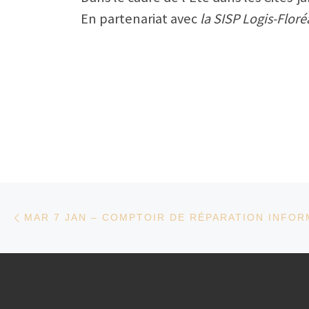
En partenariat avec
la SISP Logis-Floré
Parcourir les articles
Article précédent
MAR 7 JAN – COMPTOIR DE RÉPARATION INFOR