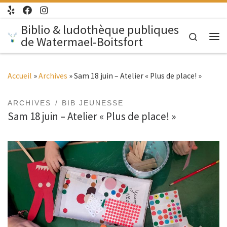
Passer au contenu
Biblio & ludothèque publiques
Search
de Watermael-Boitsfort
Me
Accueil
»
Archives
»
Sam 18 juin – Atelier « Plus de place! »
ARCHIVES
BIB JEUNESSE
Sam 18 juin – Atelier « Plus de place! »