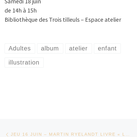
Samedi 18 juin
de 14h à 15h
Bibliothèque des Trois tilleuls – Espace atelier
Adultes
album
atelier
enfant
illustration
Parcourir les articles
Article précédent
JEU 16 JUIN – MARTIN RYELANDT LIVRE « LE RAMASSEUR D’ÉTOILES » ET UN ATELIER D’ÉCRITURE