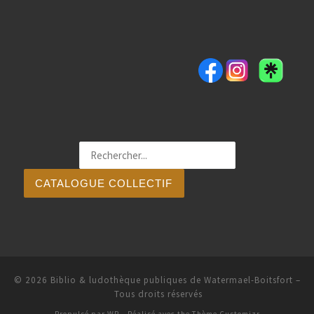
CATALOGUE COLLECTIF
© 2026
Biblio & ludothèque publiques de Watermael-Boitsfort
–
Tous droits réservés
Propulsé par
WP
– Réalisé avec the
Thème Customizr