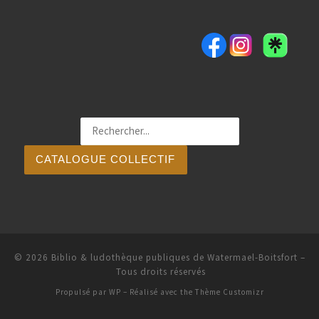
CATALOGUE COLLECTIF
© 2026
Biblio & ludothèque publiques de Watermael-Boitsfort
–
Tous droits réservés
Propulsé par
WP
– Réalisé avec the
Thème Customizr