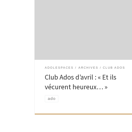
Le vendredi 26 avril 2013, de 17h30 à 19h à la
bibliothèque adultes de l’Espace Paul Delvaux
ADOLESPACES
ARCHIVES
CLUB ADOS
Club Ados d’avril : « Et ils
vécurent heureux… »
ado