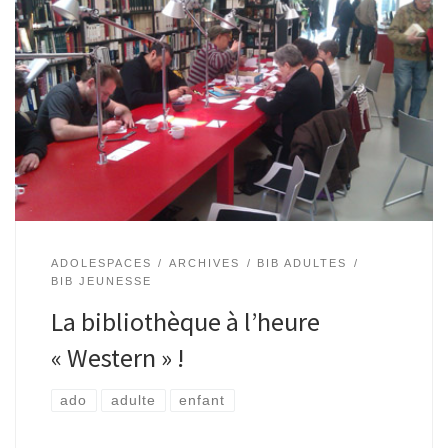
Le réseau des bibliothèques et ludothèques, en partenariat
avec le CEC de la Vénerie, a accueilli les cinq auteurs du
collectif Tête à Tête à la bibliothèque de l’Espace Paul
Delvaux. […]
ADOLESPACES
ARCHIVES
BIB ADULTES
BIB JEUNESSE
La bibliothèque à l’heure
« Western » !
ado
adulte
enfant