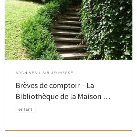
Quel beau moment passé avec « les amis du Hondenberg »
ce mercredi 22 décembre ! Tout d’abord quelques 110
enfants (dont de très grands…) ont découvert avec délice
les contes impertinents […]
ARCHIVES
BIB JEUNESSE
Brèves de comptoir – La
Bibliothèque de la Maison …
enfant