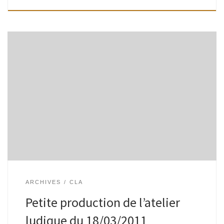
Chers lecteurs, voici les trois petits textes qui ont été
produits lors de l’atelier ludique qui s’est déroulé à la gare de
Watermael, dans le cadre de ville des mots, […]
ARCHIVES
CLA
Petite production de l’atelier
ludique du 18/03/2011