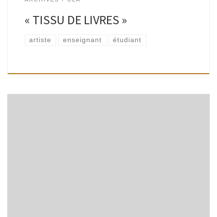
« TISSU DE LIVRES »
artiste
enseignant
étudiant
Dans le cadre des rencontres de l’Agenda 21 le film de Coline
Serreau « Solutions locales pour un désordre global » a été
projeté au Delvaux en janvier dernier, le réseau des […]