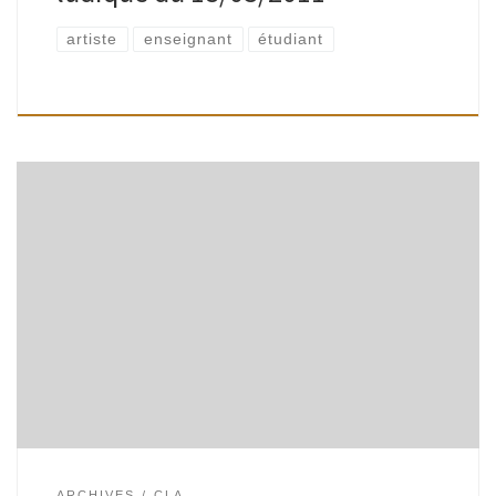
artiste
enseignant
étudiant
CLA – Collection de Livres d’Artistes des bibliothèques de
Watermael-Boitsfort présente: « TISSU DE LIVRES: cousus,
tissés, brodés, les livres d’artistes défilent » Exposition –
Rencontres – Ateliers du 16 mars au […]
ARCHIVES
CLA