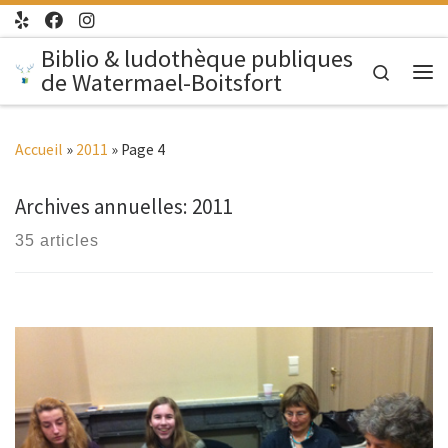
Passer au contenu
Biblio & ludothèque publiques
Search
de Watermael-Boitsfort
Me
Accueil
»
2011
»
Page 4
Archives annuelles:
2011
35 articles
A l’occasion de « La langue Française en fête », les
ludothèques et l’Adolespace se sont unis afin de vous