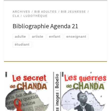
ARCHIVES
BIB ADULTES
BIB JEUNESSE
CLA
LUDOTHÈQUE
Bibliographie Agenda 21
adulte
artiste
enfant
enseignant
étudiant
˜ Titre(s): Le secret de Chanda & Les guerres de Chanda. ˜
Auteur: Allan Stratton. ˜ Éditions: Bayard jeunesse. ˜
Collection: Millezime. ˜ Année: 2006. ˜ Âge conseillé: ± 13 […]