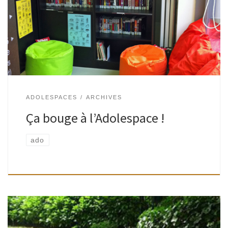
janvier, l’Adolespace du Delvaux a déménagé ! Rassurez
vous, il n’est pas allé bien loin ! Juste là-bas… Dans […]
ADOLESPACES
ARCHIVES
Ça bouge à l’Adolespace !
ado