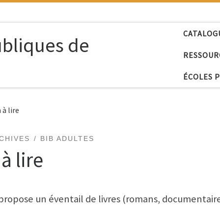
CATALOG
ubliques de
RESSOUR
ÉCOLES 
 à lire
CHIVES
BIB ADULTES
à lire
re propose un éventail de livres (romans, documenta