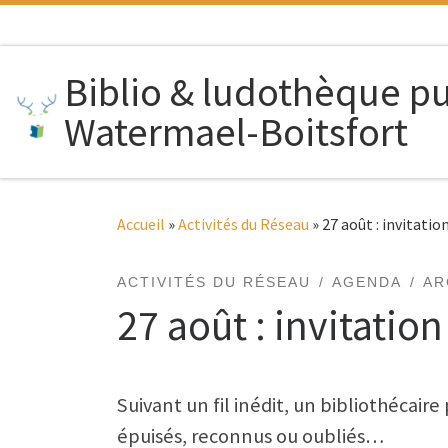
Passer au contenu
Biblio & ludothèque p
Watermael-Boitsfort
Accueil
»
Activités du Réseau
»
27 août : invitation
ACTIVITÉS DU RÉSEAU
AGENDA
AR
27 août : invitation 
Suivant un fil inédit, un bibliothécai
épuisés, reconnus ou oubliés…